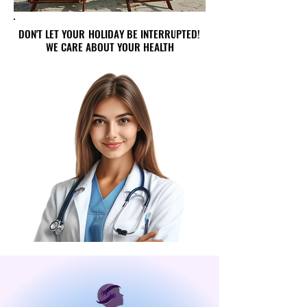
DON'T LET YOUR HOLIDAY BE INTERRUPTED!
DON'T LET YOUR HOLIDAY BE INTERRUPTED!
WE CARE ABOUT YOUR HEALTH
WE CARE ABOUT YOUR HEALTH