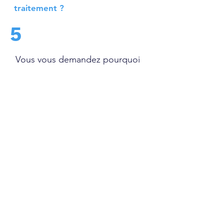
traitement ?
5
Vous vous demandez pourquoi
les patients préfèrent Fethiye
pour leurs besoins de santé ? Le
tourisme de santé à Fethiye a
connu une croissance
significative en raison de ses
installations médicales
exceptionnelles, de ses options
de traitement abordables et de
son environnement naturel
époustouflant.