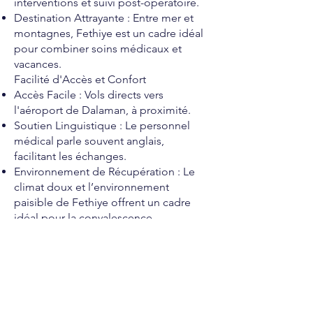
interventions et suivi post-opératoire.
Destination Attrayante : Entre mer et
montagnes, Fethiye est un cadre idéal
pour combiner soins médicaux et
vacances.
Facilité d'Accès et Confort
Accès Facile : Vols directs vers
l'aéroport de Dalaman, à proximité.
Soutien Linguistique : Le personnel
médical parle souvent anglais,
facilitant les échanges.
Environnement de Récupération : Le
climat doux et l’environnement
paisible de Fethiye offrent un cadre
idéal pour la convalescence.
Suivi et Récupération Post-Opératoire
La période post-opératoire est
cruciale pour assurer une récupération
optimale après une chirurgie à
Fethiye. Les étapes comprennent :
Observation Initiale : Courte période