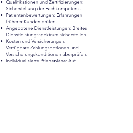
Qualifikationen und Zertifizierungen:
Sicherstellung der Fachkompetenz.
Patientenbewertungen: Erfahrungen
früherer Kunden prüfen.
Angebotene Dienstleistungen: Breites
Dienstleistungsspektrum sicherstellen.
Kosten und Versicherungen:
Verfügbare Zahlungsoptionen und
Versicherungskonditionen überprüfen.
Individualisierte Pflegepläne: Auf
individuelle Wundanforderungen
zugeschnittene Betreuung.
Kosten der häuslichen
Gesundheitsdienste in Fethiye
Wichtige Kostenfaktoren umfassen:
Routine-Wundversorgung: Reinigung
und Verbandwechsel.
Spezialisierte Wundversorgung:
Fortgeschrittene Verfahren wie
Debridement.
Zusätzliche Kosten: Transportgebühren