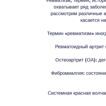
Ревматизм, термин, истор
охватывает ряд заболе
рассмотрим различные ас
касается н
Термин «ревматизм» иногд
Ревматоидный артрит (
Остеоартрит (ОА): дег
Фибромиалгия: состояни
Системная красная волчан