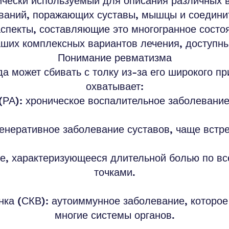
ически используемый для описания различных 
ваний, поражающих суставы, мышцы и соедини
пекты, составляющие это многогранное состоя
аших комплексных вариантов лечения, доступны
Понимание ревматизма
а может сбивать с толку из-за его широкого пр
охватывает:
РА): хроническое воспалительное заболевани
енеративное заболевание суставов, чаще встр
е, характеризующееся длительной болью по вс
точками.
ка (СКВ): аутоиммунное заболевание, которое
многие системы органов.