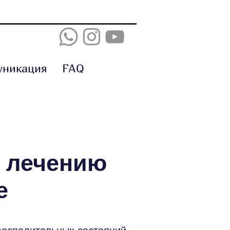
уникация
FAQ
о лечению
е