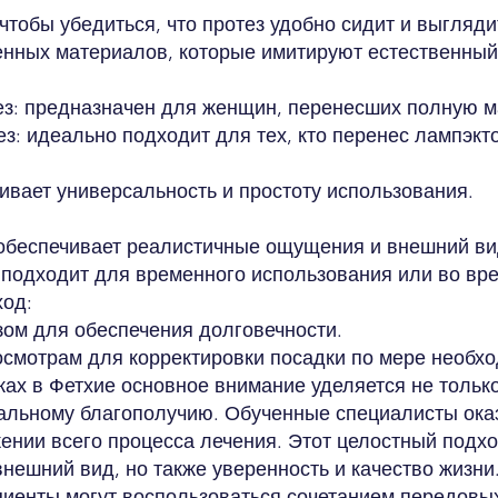
чтобы убедиться, что протез удобно сидит и выгляди
нных материалов, которые имитируют естественный 
з: предназначен для женщин, перенесших полную м
з: идеально подходит для тех, кто перенес лампэк
ивает универсальность и простоту использования.
обеспечивает реалистичные ощущения и внешний ви
, подходит для временного использования или во вр
ход:
зом для обеспечения долговечности.
смотрам для корректировки посадки по мере необхо
ах в Фетхие основное внимание уделяется не тольк
нальному благополучию. Обученные специалисты ок
нии всего процесса лечения. Этот целостный подход
нешний вид, но также уверенность и качество жизни
циенты могут воспользоваться сочетанием передовы