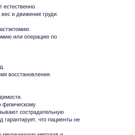
т естественно.
вес и движение груди.
астэктомию.
томию или операцию по
д.
емя восстановления.
димости.
о физическому
азывают сострадательную
 гарантирует, что пациенты не
.
х медицинских методов и