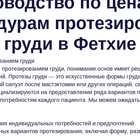
оводство по цен
дурам протезир
груди в Фетхие
ванием груди
я протезированием груди, понимание основ имеет р
й. Протезы груди — это искусственные формы груд
й силуэт после мастэктомии или других операций, с
ециализируются на предоставлении ряда вариантов 
потребностям каждого пациента. Мы можем ожидать
ия индивидуальных потребностей и предпочтений.
ых вариантов протезирования, включая форму, разм