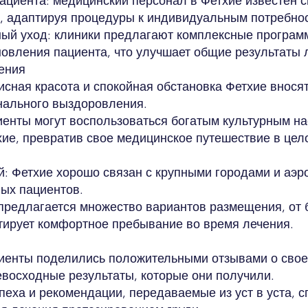
ациента: медицинский персонал в Фетхие известен
, адаптируя процедуры к индивидуальным потребно
ый уход: клиники предлагают комплексные програм
новления пациента, что улучшает общие результаты 
ения
сная красота и спокойная обстановка Фетхие внося
нального выздоровления.
иенты могут воспользоваться богатым культурным 
ие, превратив свое медицинское путешествие в цел
: Фетхие хорошо связан с крупными городами и аэро
ых пациентов.
предлагается множество вариантов размещения, от
нтирует комфортное пребывание во время лечения.
иенты поделились положительными отзывами о свое
евосходные результаты, которые они получили.
еха и рекомендации, передаваемые из уст в уста, с