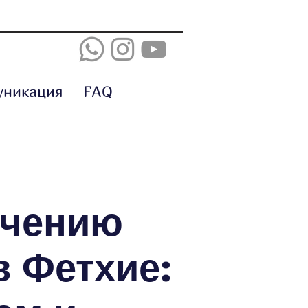
уникация
FAQ
ечению
в Фетхие: