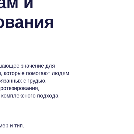
ам и
ования
ешающее значение для
и, которые помогают людям
вязанных с грудью.
протезирования,
 комплексного подхода,
ер и тип.