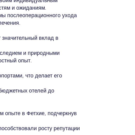
 своим индивидуальным
стям и ожиданиям.
мы послеоперационного ухода
лечения.
т значительный вклад в
наследием и природными
остный опыт.
портами, что делает его
 бюджетных отелей до
м опыте в Фетхие, подчеркнув
пособствовали росту репутации