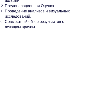
болезни.
Предоперационная Оценка
Проведение анализов и визуальных
исследований.
Совместный обзор результатов с
лечащим врачом.
Подготовка к Операции
Получение рекомендаций по
голоданию и корректировке
препаратов.
Организация послеоперационного
ухода.
Хирургическая Процедура
Введение анестезии.
Хирург удаляет зоб через разрез на
шее.
Восстановление и Мониторинг
Первичное наблюдение в палате
восстановления.
Запись на последующие визиты для
наблюдения за прогрессом.